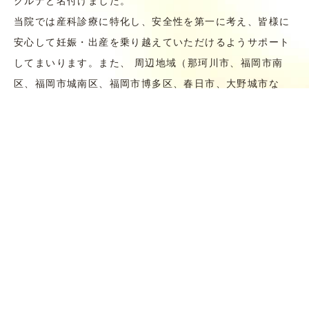
当院では産科診療に特化し、安全性を第一に考え、皆様に
安心して妊娠・出産を乗り越えていただけるようサポート
してまいります。また、 周辺地域（那珂川市、福岡市南
区、福岡市城南区、福岡市博多区、春日市、大野城市な
ど）の皆様に信頼されるクリニックを目指します。
診療体制としては産科と麻酔のスペシャリストである院長
が他では提供できない医療レベルでの硬膜外無痛分娩や高
度な出生前診断を 提供できるよう、スタッフへの定期的な
研修や勉強会などを行い、常に最新で安全性に重点を置い
た管理ができる体制を構築しています。
当院への通院、入院生活が快適なものになるように、お子
様連れでの入院（子連れ入院）、ご家族の付添い入院もで
きるお部屋も準備して おります。さらに女性医師も在籍し
ていますので、初めての方も安心してご来院いただけま