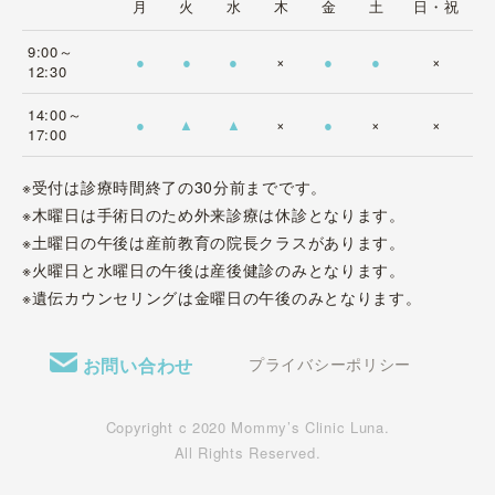
月
火
水
木
金
土
日・祝
9:00～
●
●
●
×
●
●
×
12:30
14:00～
●
▲
▲
×
●
×
×
17:00
※受付は診療時間終了の30分前までです。
※木曜日は手術日のため外来診療は休診となります。
※土曜日の午後は産前教育の院長クラスがあります。
※火曜日と水曜日の午後は産後健診のみとなります。
※遺伝カウンセリングは金曜日の午後のみとなります。
お問い合わせ
プライバシーポリシー
Copyright c 2020 Mommy’s Clinic Luna.
All Rights Reserved.