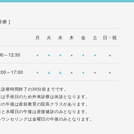
診療 ]
月
火
水
木
金
土
日・祝
00～
12:30
●
●
●
×
●
●
×
:00～
17:00
●
▲
▲
×
●
×
×
は診療時間終了の30分前までです。
日は手術日のため外来診療は休診となります。
日の午後は産前教育の院長クラスがあります。
日と水曜日の午後は産後健診のみとなります。
カウンセリングは金曜日の午後のみとなります。