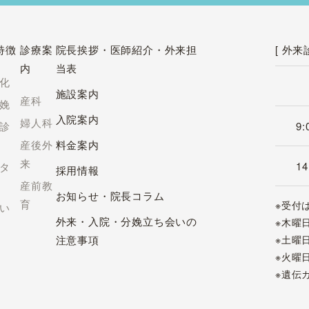
特徴
診療案
院長挨拶・医師紹介・外来担
[ 外来
内
当表
化
施設案内
産科
娩
入院案内
婦人科
診
9:
産後外
料金案内
来
14
タ
採用情報
産前教
お知らせ・院長コラム
育
※受付
い
外来・入院・分娩立ち会いの
※木曜
注意事項
※土曜
※火曜
※遺伝