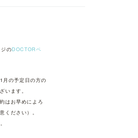
ージの
DOCTORペ
、1月の予定日の方の
ざいます。
約はお早めによろ
意ください）。
い。